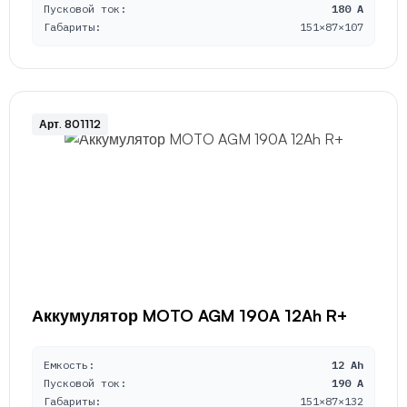
Пусковой ток:
180 A
Габариты:
151×87×107
Арт. 801112
Аккумулятор MOTO AGM 190A 12Ah R+
Емкость:
12 Ah
Пусковой ток:
190 A
Габариты:
151×87×132