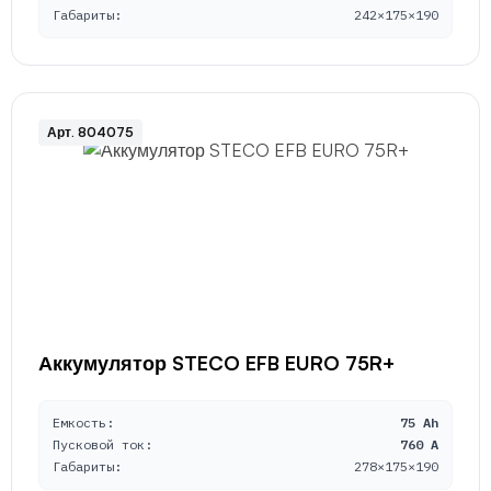
Габариты:
242×175×190
Арт. 804075
Аккумулятор STECO EFB EURO 75R+
Емкость:
75 Ah
Пусковой ток:
760 A
Габариты:
278×175×190